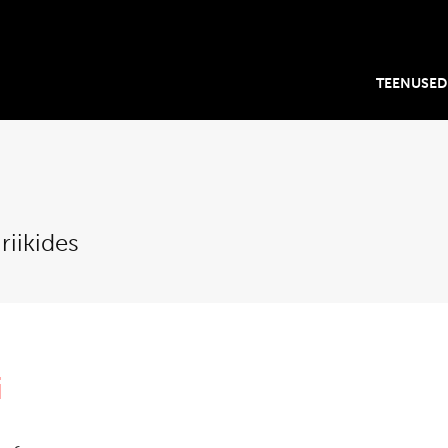
TEENUSED
riikides
i