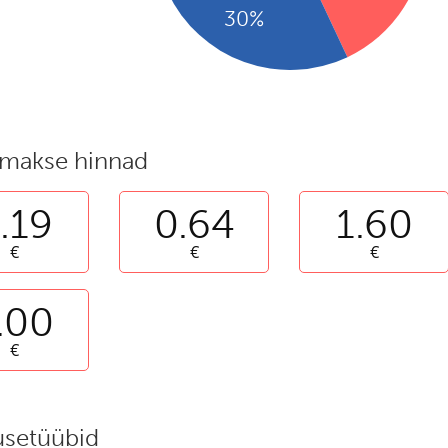
makse hinnad
.19
0.64
1.60
€
€
€
.00
€
usetüübid