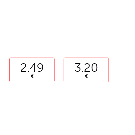
2.49
3.20
€
€