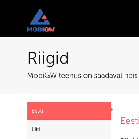
Riigid
MobiGW teenus on saadaval neis 
Eesti
Eest
Läti