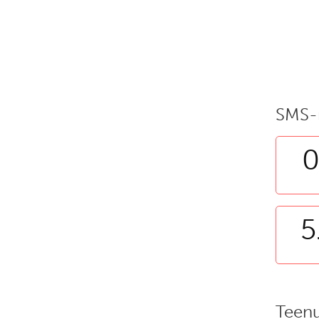
SMS-
0
5
Teen