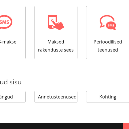
-makse
Maksed
Perioodilised
rakenduste sees
teenused
ud sisu
ängud
Annetusteenused
Kohting