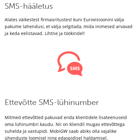
SMS-hääletus
Alates väikestest firmaüritustest kuni Eurovisioonini välja
pakume lahendusi, et välja selgitada, mida inimesed arvavad
ja keda eelistavad. Lihtne ja töökindel!
Ettevõtte SMS-lühinumber
Mitmed ettevõtted pakuvad enda klientidele lisateenuseid
oma lühinumbri kaudu. Nii on kliendil mugav ettevõttega
suhelda ja vastupidi. MobiGW saab abiks olla vajalike
ühenduste loomisel ning edaspidisel haldamisel.