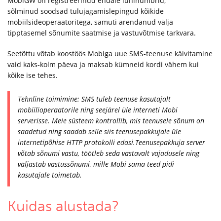
MobiGW on registreerinud endale lühinumbrid,
sõlminud soodsad tulujagamislepingud kõikide
mobiilsideoperaatoritega, samuti arendanud välja
tipptasemel sõnumite saatmise ja vastuvõtmise tarkvara.
Seetõttu võtab koostöös Mobiga uue SMS-teenuse käivitamine
vaid kaks-kolm päeva ja maksab kümneid kordi vähem kui
kõike ise tehes.
Tehnline toimimine: SMS tuleb teenuse kasutajalt
mobiilioperaatorile ning seejärel üle interneti Mobi
serverisse. Meie süsteem kontrollib, mis teenusele sõnum on
saadetud ning saadab selle siis teenusepakkujale üle
internetipõhise HTTP protokolli edasi.Teenusepakkuja server
võtab sõnumi vastu, töötleb seda vastavalt vajadusele ning
väljastab vastussõnumi, mille Mobi sama teed pidi
kasutajale toimetab.
Kuidas alustada?