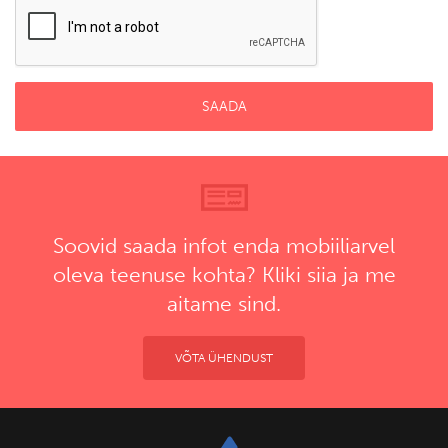
Soovid saada infot enda mobiiliarvel
oleva teenuse kohta? Kliki siia ja me
aitame sind.
VÕTA ÜHENDUST